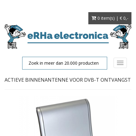
0 item(s) | € 0
,-
Toggle
navigat
ACTIEVE BINNENANTENNE VOOR DVB-T ONTVANGST