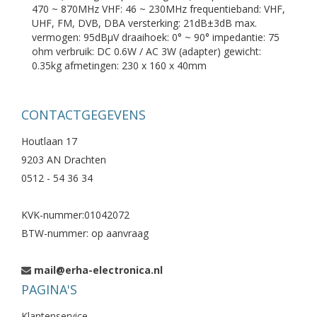
470 ~ 870MHz VHF: 46 ~ 230MHz frequentieband: VHF,
UHF, FM, DVB, DBA versterking: 21dB±3dB max.
vermogen: 95dBµV draaihoek: 0° ~ 90° impedantie: 75
ohm verbruik: DC 0.6W / AC 3W (adapter) gewicht:
0.35kg afmetingen: 230 x 160 x 40mm
CONTACTGEGEVENS
Houtlaan 17
9203 AN Drachten
0512 - 54 36 34
KVK-nummer:01042072
BTW-nummer: op aanvraag
mail@erha-electronica.nl
PAGINA'S
Klantenservice