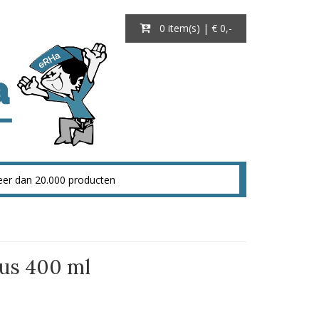
0 item(s) | € 0
,-
us 400 ml