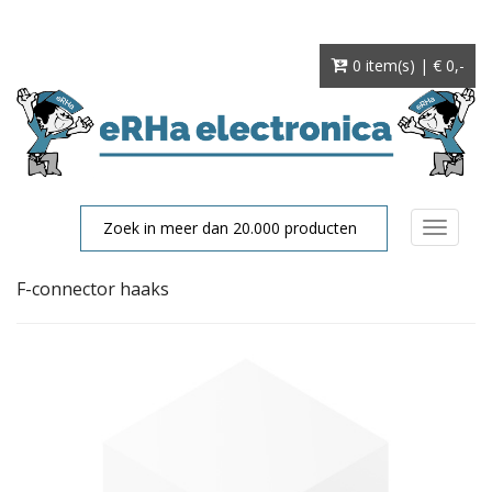
0 item(s) | € 0
,-
Toggle
navigat
F-connector haaks