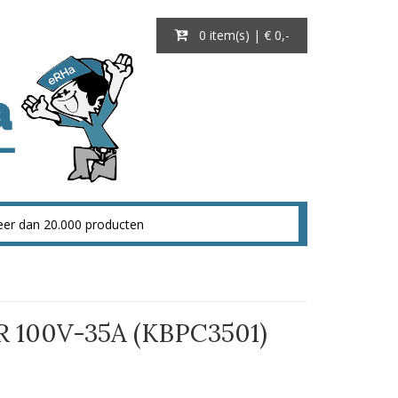
0 item(s) | € 0
,-
 100V-35A (KBPC3501)