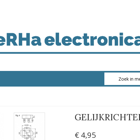
GELIJKRICHTER
€ 4
,95