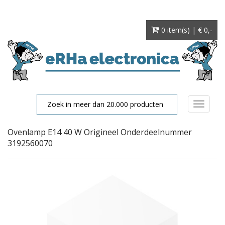
0 item(s) | € 0
,-
Toggle
navigat
Ovenlamp E14 40 W Origineel Onderdeelnummer
3192560070