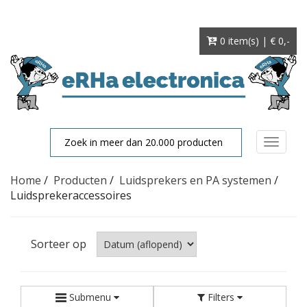
0 item(s) | € 0
,-
Toggle
navigat
Home
/
Producten
/
Luidsprekers en PA systemen
/
Luidsprekeraccessoires
Sorteer op
Submenu
Filters