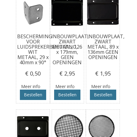
BESCHERMING
INBOUWPLAAT,
INBOUWPLAAT,
VOOR
ZWART
ZWART
LUIDSPREKERBEHUIZING,
METAAL, 126
METAAL, 89 x
WIT
x 179mm,
136mm GEEN
METAAL, 29 x
GEEN
OPENINGEN
40mm x 90°
OPENINGEN
€ 0
,50
€ 2
,95
€ 1
,95
Meer info
Meer info
Meer info
Bestellen
Bestellen
Bestellen