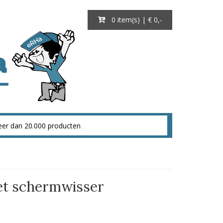
0 item(s) | € 0
,-
et schermwisser