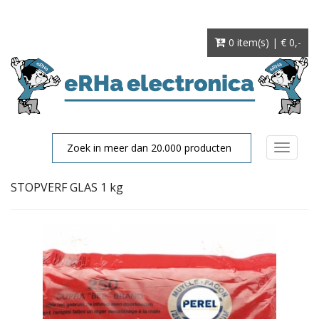
0 item(s) | € 0
,-
Toggle
navigat
STOPVERF GLAS 1 kg