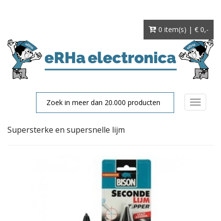
0 item(s) | € 0
,-
Toggle
navigat
Supersterke en supersnelle lijm