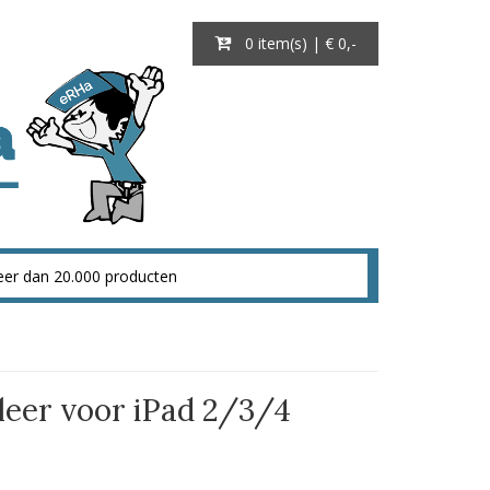
0 item(s) | € 0
,-
leer voor iPad 2/3/4