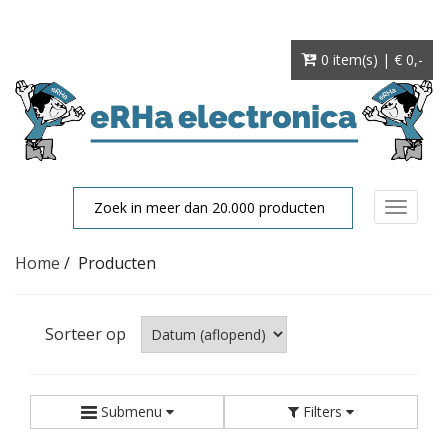
0 item(s) | € 0
,-
Toggle
navigat
Home
/
Producten
Sorteer op
Submenu
Filters