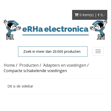
0 item(s) | € 0
,-
Toggle
navigat
Home
/
Producten
/
Adapters en voedingen
/
Compacte schakelende voedingen
Dit is de sidebar