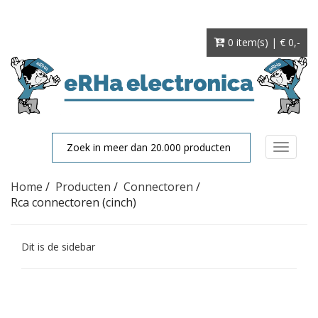
0 item(s) | € 0
,-
Toggle
navigat
Home
/
Producten
/
Connectoren
/
Rca connectoren (cinch)
Dit is de sidebar