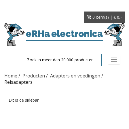
0 item(s) | € 0
,-
Toggle
navigat
Home
/
Producten
/
Adapters en voedingen
/
Reisadapters
Dit is de sidebar