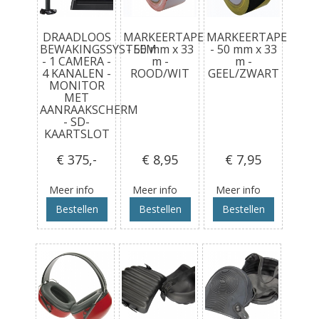
DRAADLOOS
MARKEERTAPE
MARKEERTAPE
BEWAKINGSSYSTEEM
- 50 mm x 33
- 50 mm x 33
- 1 CAMERA -
m -
m -
4 KANALEN -
ROOD/WIT
GEEL/ZWART
MONITOR
MET
AANRAAKSCHERM
- SD-
KAARTSLOT
€ 375
,-
€ 8
,95
€ 7
,95
Meer info
Meer info
Meer info
Bestellen
Bestellen
Bestellen