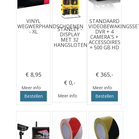
VINYL
STANDAARD
WEGWERPHANDSCHOENEN
VIDEOBEWAKINGSSE
STANLEY -
- XL
DVR + 4
DISPLAY
CAMERA'S +
MET 32
ACCESSOIRES
HANGSLOTEN
+ 500 GB HD
€ 8
,95
€ 365
,-
€ 0
,-
Meer info
Meer info
Meer info
Bestellen
Bestellen