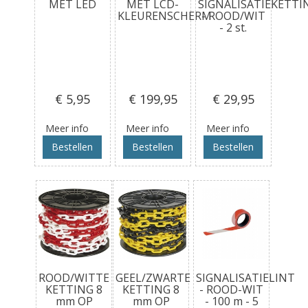
MET LED
MET LCD-
SIGNALISATIEKETTI
KLEURENSCHERM
- ROOD/WIT
- 2 st.
€ 5
,95
€ 199
,95
€ 29
,95
Meer info
Meer info
Meer info
Bestellen
Bestellen
Bestellen
ROOD/WITTE
GEEL/ZWARTE
SIGNALISATIELINT
KETTING 8
KETTING 8
- ROOD-WIT
mm OP
mm OP
- 100 m - 5