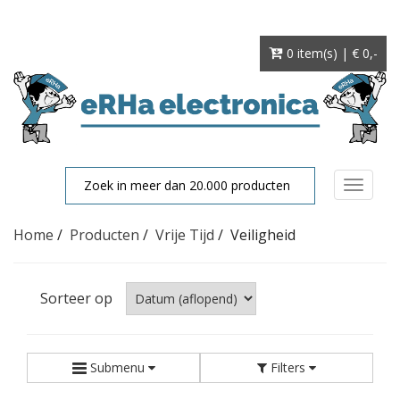
0 item(s) | € 0
,-
Toggle
navigat
Home
/
Producten
/
Vrije Tijd
/
Veiligheid
Sorteer op
Submenu
Filters