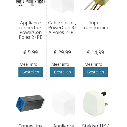
Appliance
Cable socket,
Input
connectors
PowerCon 32
transformer
PowerCon
A Poles 2+PE
Poles 2+PE
€ 5
,99
€ 29
,99
€ 14
,99
Meer info
Meer info
Meer info
Bestellen
Bestellen
Bestellen
Connecting
Appliance
Stekker UK /