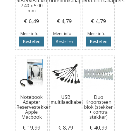
Reservestekker
notebookadapters
notebookadapters
7.40 x 5.00
mm
€ 6
,49
€ 4
,79
€ 4
,79
Meer info
Meer info
Meer info
Bestellen
Bestellen
Bestellen
Notebook
USB
Duo
Adapter
multilaadkabel
Kroonsteen
Reservestekker
blok (stekker
Apple
+ contra
Macbook
stekker)
€ 19
,99
€ 8
,79
€ 40
,99