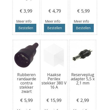
€ 3
,99
€ 4
,79
€ 5
,99
Meer info
Meer info
Meer info
Bestellen
Bestellen
Bestellen
Rubberen
Haakse
Reserveplug
randaarde
Perilex
adapter 5,5 x
contra
stekker 380 V
2,1 mm
stekker
16 A
zwart
€ 5
,99
€ 15
,99
€ 2
,99