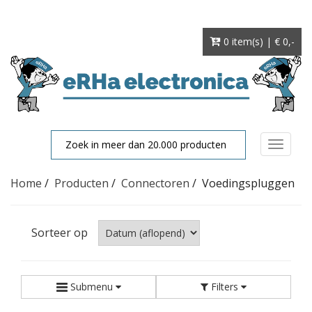
0 item(s) | € 0
,-
Toggle
navigat
Home
/
Producten
/
Connectoren
/
Voedingspluggen
Sorteer op
Submenu
Filters