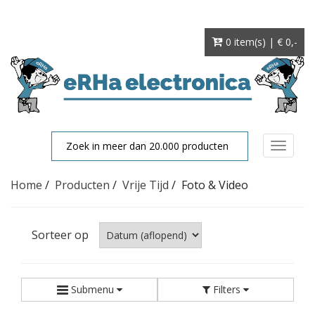
0 item(s) | € 0
,-
Toggle
navigat
Home
/
Producten
/
Vrije Tijd
/
Foto & Video
Sorteer op
Submenu
Filters