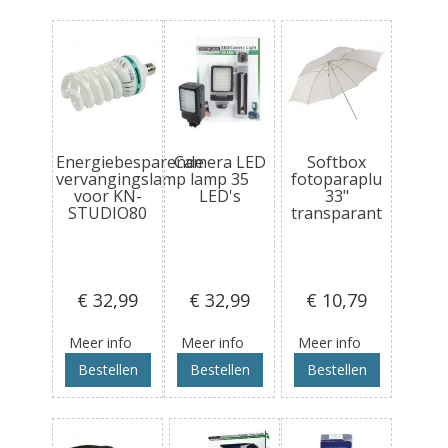
Energiebesparende
Camera LED
Softbox
vervangingslamp
lamp 35
fotoparaplu
voor KN-
LED's
33"
STUDIO80
transparant
€ 32
,99
€ 32
,99
€ 10
,79
Meer info
Meer info
Meer info
Bestellen
Bestellen
Bestellen