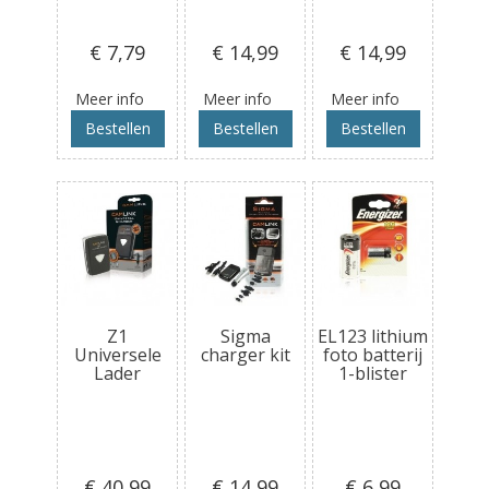
€ 7
,79
€ 14
,99
€ 14
,99
Meer info
Meer info
Meer info
Bestellen
Bestellen
Bestellen
Z1
Sigma
EL123 lithium
Universele
charger kit
foto batterij
Lader
1-blister
€ 40
,99
€ 14
,99
€ 6
,99