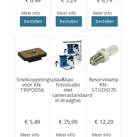
Meer info
Meer info
Meer info
Bestellen
Bestellen
Bestellen
Snelkoppelingsplaat
Maxi
Reservelamp
voor KN-
fotostudio
KN-
TRIPOD56
met
STUDIO70
camerastandaard
in draagtas
€ 5
,49
€ 75
,99
€ 12
,29
Meer info
Meer info
Meer info