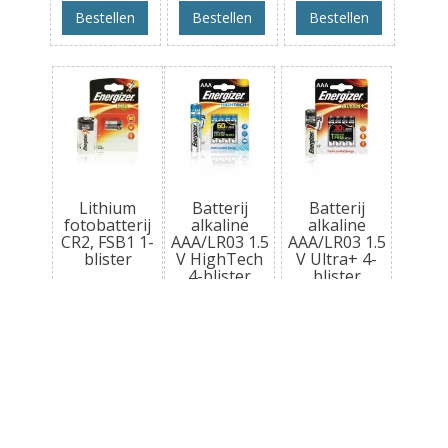
Bestellen
Bestellen
Bestellen
Lithium
Batterij
Batterij
fotobatterij
alkaline
alkaline
CR2, FSB1 1-
AAA/LR03 1.5
AAA/LR03 1.5
blister
V HighTech
V Ultra+ 4-
4-blister
blister
€ 6
,99
€ 6
,99
€ 5
,79
Meer info
Meer info
Meer info
Bestellen
Bestellen
Bestellen