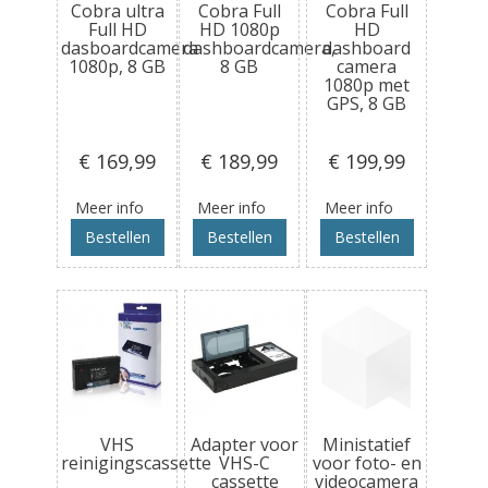
Cobra ultra
Cobra Full
Cobra Full
Full HD
HD 1080p
HD
dasboardcamera
dashboardcamera,
dashboard
1080p, 8 GB
8 GB
camera
1080p met
GPS, 8 GB
€ 169
,99
€ 189
,99
€ 199
,99
Meer info
Meer info
Meer info
Bestellen
Bestellen
Bestellen
VHS
Adapter voor
Ministatief
reinigingscassette
VHS-C
voor foto- en
cassette
videocamera