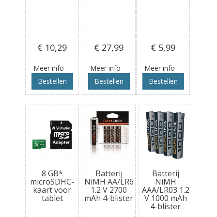
€ 10
,29
€ 27
,99
€ 5
,99
Meer info
Meer info
Meer info
Bestellen
Bestellen
Bestellen
8 GB*
Batterij
Batterij
microSDHC-
NiMH AA/LR6
NiMH
kaart voor
1.2 V 2700
AAA/LR03 1.2
tablet
mAh 4-blister
V 1000 mAh
4-blister