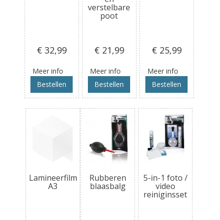
verstelbare
poot
€ 32
,99
€ 21
,99
€ 25
,99
Meer info
Meer info
Meer info
Bestellen
Bestellen
Bestellen
Lamineerfilm
Rubberen
5-in-1 foto /
A3
blaasbalg
video
reiniginsset