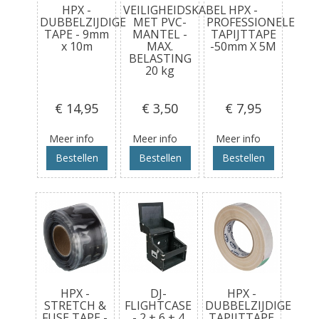
HPX -
VEILIGHEIDSKABEL
HPX -
DUBBELZIJDIGE
MET PVC-
PROFESSIONELE
TAPE - 9mm
MANTEL -
TAPIJTTAPE
x 10m
MAX.
-50mm X 5M
BELASTING
20 kg
€ 14
,95
€ 3
,50
€ 7
,95
Meer info
Meer info
Meer info
Bestellen
Bestellen
Bestellen
HPX -
DJ-
HPX -
STRETCH &
FLIGHTCASE
DUBBELZIJDIGE
FUSE TAPE -
- 2 + 6 + 4
TAPIJTTAPE