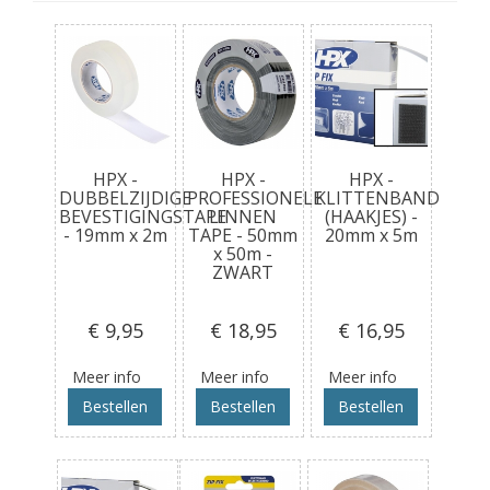
HPX -
HPX -
HPX -
DUBBELZIJDIGE
PROFESSIONELE
KLITTENBAND
BEVESTIGINGSTAPE
LINNEN
(HAAKJES) -
- 19mm x 2m
TAPE - 50mm
20mm x 5m
x 50m -
ZWART
€ 9
,95
€ 18
,95
€ 16
,95
Meer info
Meer info
Meer info
Bestellen
Bestellen
Bestellen