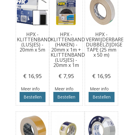
HPX -
HPX -
HPX -
KLITTENBAND
KLITTENBAND
VERWIJDERBARE
(LUSJES) -
(HAKEN) -
DUBBELZIJDIGE
20mm x 5m
20mm x 1m +
TAPE (25 mm
KLITTENBAND
x 50 m)
(LUSJES) -
20mm x 1m
€ 16
,95
€ 7
,95
€ 16
,95
Meer info
Meer info
Meer info
Bestellen
Bestellen
Bestellen