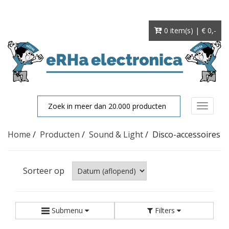
0 item(s) | € 0
,-
Toggle
navigat
Home
/
Producten
/
Sound & Light
/
Disco-accessoires
Sorteer op
Submenu
Filters