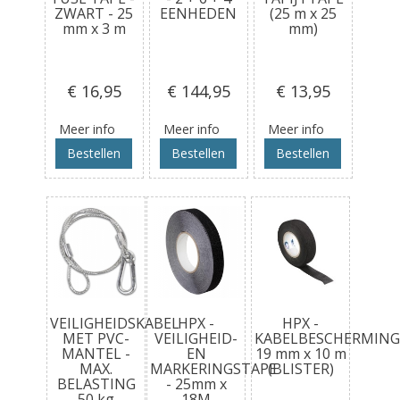
ZWART - 25
EENHEDEN
(25 m x 25
mm x 3 m
mm)
€ 16
,95
€ 144
,95
€ 13
,95
Meer info
Meer info
Meer info
Bestellen
Bestellen
Bestellen
VEILIGHEIDSKABEL
HPX -
HPX -
MET PVC-
VEILIGHEID-
KABELBESCHERMING
MANTEL -
EN
19 mm x 10 m
MAX.
MARKERINGSTAPE
(BLISTER)
BELASTING
- 25mm x
50 kg
18M