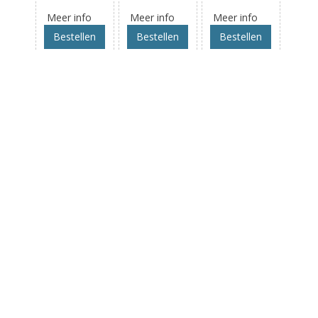
Meer info
Meer info
Meer info
Bestellen
Bestellen
Bestellen
Enkelvoudig
Inlaatventiel
Ontstoringscondensa
inlaatventiel
3-voud 90? ø
12mm
€ 15
,99
€ 26
,99
€ 15
,99
Meer info
Meer info
Meer info
Bestellen
Bestellen
Bestellen