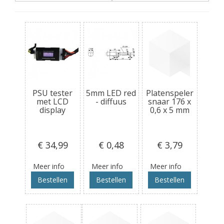
PSU tester
5mm LED red
Platenspeler
met LCD
- diffuus
snaar 176 x
display
0,6 x 5 mm
€ 34
,99
€ 0
,48
€ 3
,79
Meer info
Meer info
Meer info
Bestellen
Bestellen
Bestellen