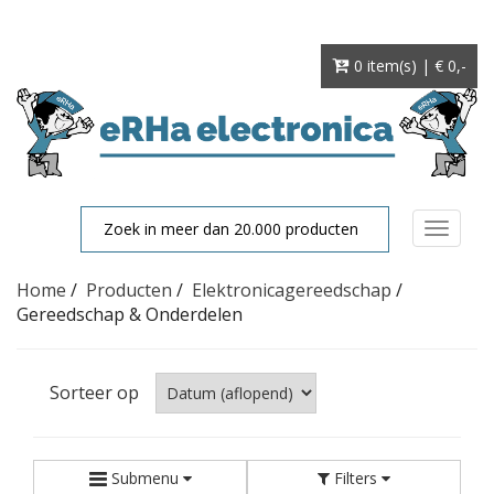
0 item(s) | € 0
,-
Toggle
navigat
Home
/
Producten
/
Elektronicagereedschap
/
Gereedschap & Onderdelen
Sorteer op
Submenu
Filters