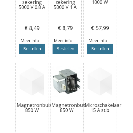
zekering
zekering
1000 W
5000 V 0.8 A
5000 V 1 A
€ 8
,49
€ 8
,79
€ 57
,99
Meer info
Meer info
Meer info
Bestellen
Bestellen
Bestellen
Magnetronbuis
Magnetronbuis
Microschakelaar
850 W
850 W
15 A st.b