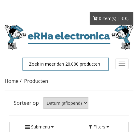
0 item(s) | € 0
,-
Toggle
navigat
Home
/
Producten
Sorteer op
Submenu
Filters