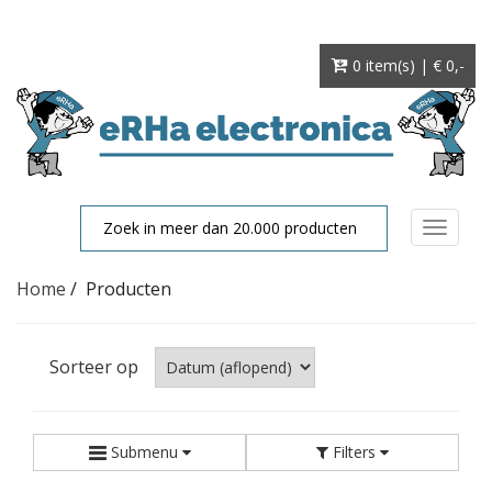
0 item(s) | € 0
,-
Toggle
navigat
Home
/
Producten
Sorteer op
Submenu
Filters