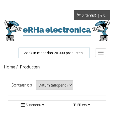
0 item(s) | € 0
,-
Toggle
navigat
Home
/
Producten
Sorteer op
Submenu
Filters