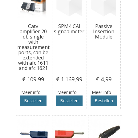
Catv
SPM4 CAI
Passive
amplifier 20
signaalmeter
Insertion
db single
Module
with
measurement
ports, can be
extended
with afc 1611
and afc 1621
€ 109
,99
€ 1.169
,99
€ 4
,99
Meer info
Meer info
Meer info
Bestellen
Bestellen
Bestellen