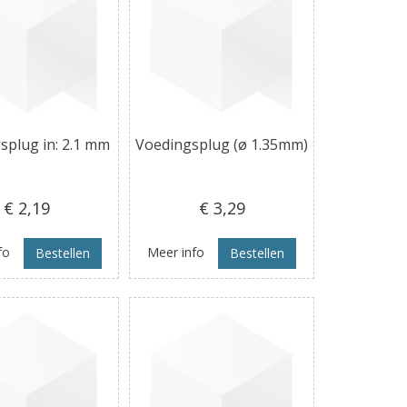
splug in: 2.1 mm
Voedingsplug (ø 1.35mm)
€ 2
,19
€ 3
,29
fo
Meer info
Bestellen
Bestellen