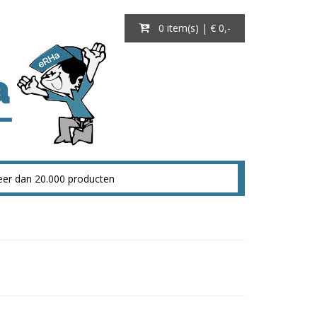
0 item(s) | € 0
,-