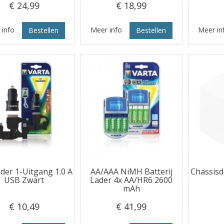
€ 24
,99
€ 18
,99
 info
Meer info
Meer in
Bestellen
Bestellen
der 1-Uitgang 1.0 A
AA/AAA NiMH Batterij
Chassisd
USB Zwart
Lader 4x AA/HR6 2600
mAh
€ 10
,49
€ 41
,99