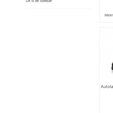
Dit is de sidebar
Meer
Autola