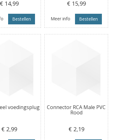
€ 14
,99
€ 15
,99
fo
Meer info
Bestellen
Bestellen
eel voedingsplug
Connector RCA Male PVC
Rood
€ 2
,99
€ 2
,19