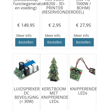
functiegenerator
K8200 - 3D-
1000W /
en voeding)
PRINTER
8OHM)
(RESERVEONDERDEEL)
€ 149
,95
€ 2
,95
€ 27
,95
Meer info
Meer info
Meer info
Bestellen
Bestellen
Bestellen
LUIDSPREKER
KERSTBOOM
KNIPPERENDE
DC
MET
LEDs
BEVEILIGING
KNIPPERENDE
(< 30W)
LEDs