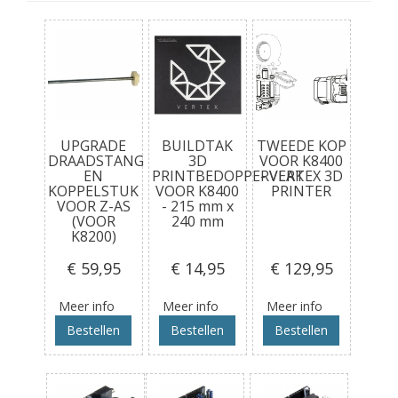
UPGRADE
BUILDTAK
TWEEDE KOP
DRAADSTANG
3D
VOOR K8400
EN
PRINTBEDOPPERVLAK
- VERTEX 3D
KOPPELSTUK
VOOR K8400
PRINTER
VOOR Z-AS
- 215 mm x
(VOOR
240 mm
K8200)
€ 59
,95
€ 14
,95
€ 129
,95
Meer info
Meer info
Meer info
Bestellen
Bestellen
Bestellen