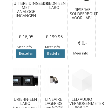
UITBREIDINGSSHIELD
DRIE-IN-EEN
MET
LABO
RESERVE
ANALOGE
SOLDEERBOUT
INGANGEN
VOOR LAB1
€ 16
,95
€ 139
,95
€ 0
,-
Meer info
Meer info
Meer info
Bestellen
Bestellen
DRIE-IN-EEN
LINEAIRE
LED AUDIO
LABO
LAGER Ø8
VERMOGENMETER
(oscilloscoop,
mm VOOR
(5W TO