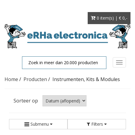
0 item(s) | € 0
,-
Toggle
navigat
Home
/
Producten
/
Instrumenten, Kits & Modules
Sorteer op
Submenu
Filters