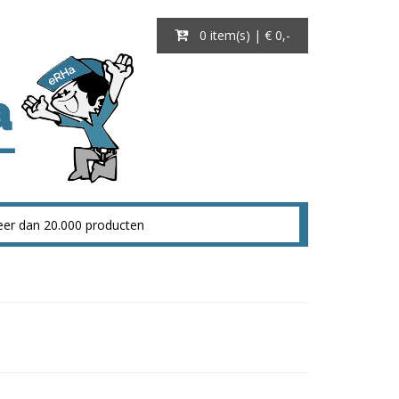
0 item(s) | € 0
,-