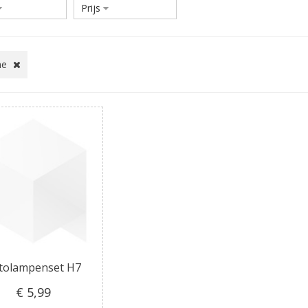
Prijs
me
tolampenset H7
€ 5
,99