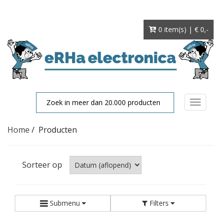
0 item(s) | € 0
,-
Toggle
navigat
Home
/
Producten
Sorteer op
Submenu
Filters