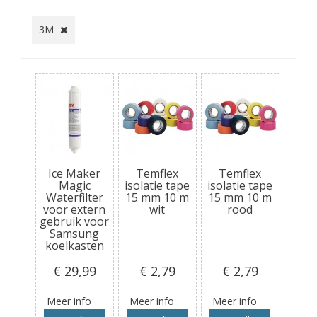
3M
Ice Maker
Temflex
Temflex
Magic
isolatie tape
isolatie tape
Waterfilter
15 mm 10 m
15 mm 10 m
voor extern
wit
rood
gebruik voor
Samsung
koelkasten
€ 29
,99
€ 2
,79
€ 2
,79
Meer info
Meer info
Meer info