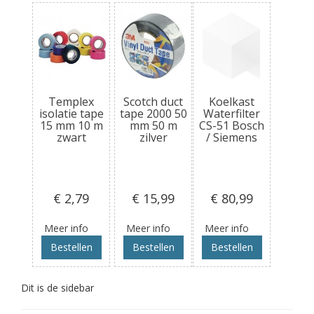
Templex
Scotch duct
Koelkast
isolatie tape
tape 2000 50
Waterfilter
15 mm 10 m
mm 50 m
CS-51 Bosch
zwart
zilver
/ Siemens
€ 2
,79
€ 15
,99
€ 80
,99
Meer info
Meer info
Meer info
Bestellen
Bestellen
Bestellen
Dit is de sidebar