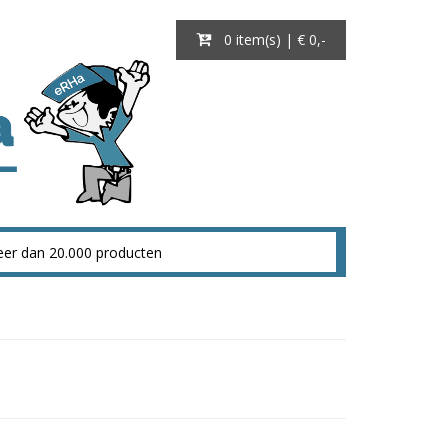
0 item(s) | € 0
,-