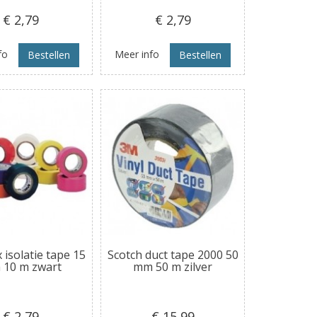
€ 2
,79
€ 2
,79
fo
Meer info
Bestellen
Bestellen
isolatie tape 15
Scotch duct tape 2000 50
10 m zwart
mm 50 m zilver
€ 2
,79
€ 15
,99