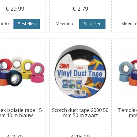
€ 29
,99
€ 2
,79
 info
Meer info
Meer in
Bestellen
Bestellen
ex isolatie tape 15
Scotch duct tape 2000 50
Templex 
m 10 m blauw
mm 50 m zwart
mm 
€ 2
,79
€ 15
,99