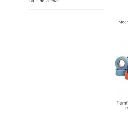
Dit is de sidebar
Meer
Temfl
m